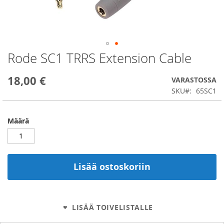
Rode SC1 TRRS Extension Cable
Skip
to
the
18,00 €
VARASTOSSA
beginning
SKU
65SC1
of
the
images
Määrä
gallery
Lisää ostoskoriin
LISÄÄ TOIVELISTALLE