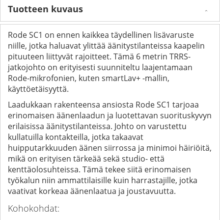
Tuotteen kuvaus
Rode SC1 on ennen kaikkea täydellinen lisävaruste
niille, jotka haluavat ylittää äänitystilanteissa kaapelin
pituuteen liittyvät rajoitteet. Tämä 6 metrin TRRS-
jatkojohto on erityisesti suunniteltu laajentamaan
Rode-mikrofonien, kuten smartLav+ -mallin,
käyttöetäisyyttä.
Laadukkaan rakenteensa ansiosta Rode SC1 tarjoaa
erinomaisen äänenlaadun ja luotettavan suorituskyvyn
erilaisissa äänitystilanteissa. Johto on varustettu
kullatuilla kontakteilla, jotka takaavat
huipputarkkuuden äänen siirrossa ja minimoi häiriöitä,
mikä on erityisen tärkeää sekä studio- että
kenttäolosuhteissa. Tämä tekee siitä erinomaisen
työkalun niin ammattilaisille kuin harrastajille, jotka
vaativat korkeaa äänenlaatua ja joustavuutta.
Kohokohdat: